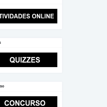
S
RSO