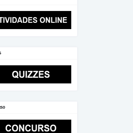
S
RSO