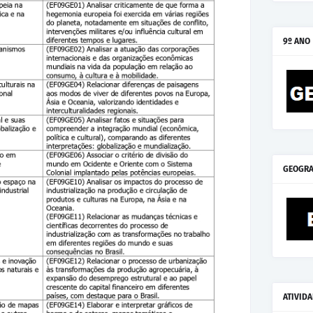
9º ANO
GEOGRA
ATIVID