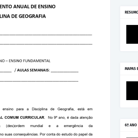
RESUMO
MAPAS 
6º ANO