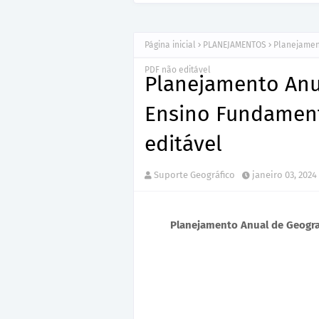
Página inicial
PLANEJAMENTOS
Planejamen
PDF não editável
Planejamento Anu
Ensino Fundament
editável
Suporte Geográfico
janeiro 03, 2024
Planejamento Anual de Geogra