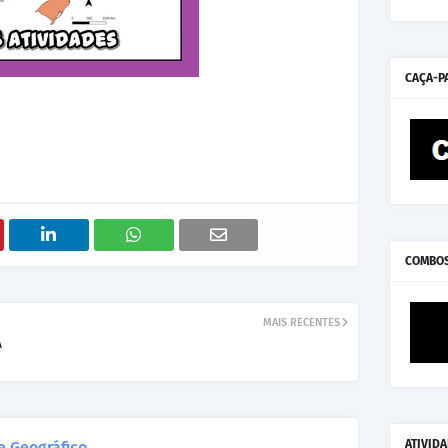
CAÇA-P
COMBO
MAIS RECENTES
A
ATIVID
 Geográfico