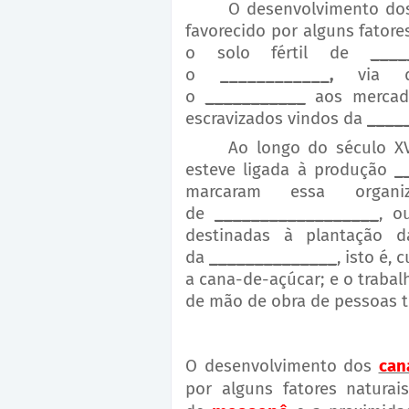
O desenvolvimento d
favorecido por alguns fatore
o solo fértil de
____
o
____________,
via de
o
___________
aos merca
escravizados vindos da
____
Ao longo do século XV
esteve ligada à produção
_
marcaram essa organi
de
__________________
, o
destinadas à plantação d
da
______________
, isto é,
a cana-de-açúcar; e o traba
de mão de obra de pessoas tr
O desenvolvimento dos
can
por alguns fatores
natura