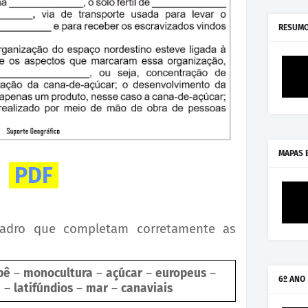
RESUMO
MAPAS 
PDF
uadro que completam corretamente as
pê
–
monocultura
–
açúcar
–
europeus
–
6º ANO
a
–
latifúndios
–
mar
–
canaviais