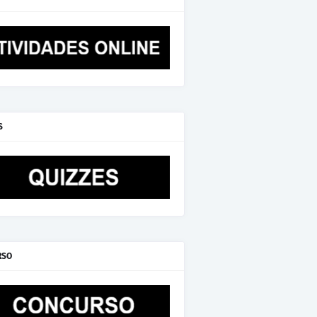
S
RSO