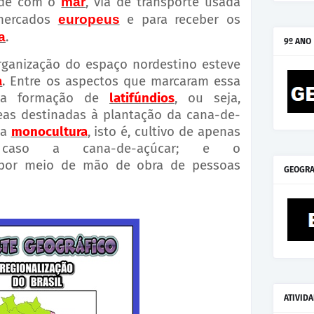
ade com o
mar
,
via de transporte usada
mercados
europeus
e para receber os
a
.
9º ANO
rganização do espaço nordestino esteve
a
. Entre os aspectos que marcaram essa
e a formação de
latifúndios
, ou seja,
eas destinadas à plantação da cana-de-
da
monocultura
, isto é, cultivo de apenas
caso a cana-de-açúcar; e o
 por meio de mão de obra de pessoas
GEOGRA
ATIVID