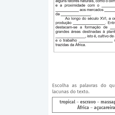
Escolha as palavras do q
lacunas do texto.
tropical
–
escravo
–
massa
África
–
açucareir