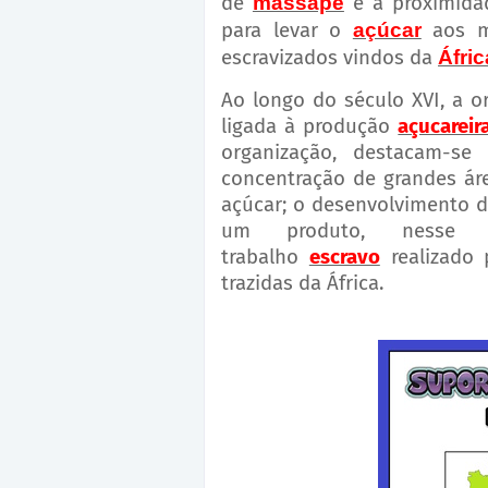
de
massapê
e a proximid
para levar o
açúcar
aos 
escravizados vindos da
Áfric
Ao longo do século XVI, a o
ligada à produção
açucareir
organização, destacam-s
concentração de grandes ár
açúcar; o desenvolvimento 
um produto, nesse 
trabalho
escravo
realizado
trazidas da África.