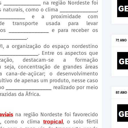
os
_____________
na região Nordeste foi
s naturais, como o clima
_____________
,
_________
e a proximidade com
 transporte usada para levar
dos
______________
e para receber os
__________
.
7º ANO
I, a organização do espaço nordestino
______________
. Entre os aspectos que
zação, destacam-se a formação
u seja, concentração de grandes áreas
a cana-de-açúcar; o desenvolvimento
 cultivo de apenas um produto, nesse caso
lho
________________
realizado por meio
8º ANO
azidas da África.
aviais
na região Nordeste foi favorecido
is, como o clima
tropical
, o solo fértil