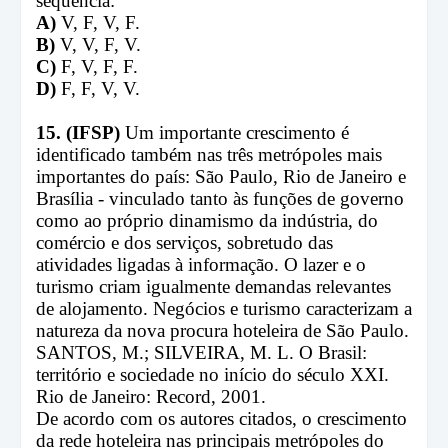
sequência:
A)
V, F, V, F.
B)
V, V, F, V.
C)
F, V, F, F.
D)
F, F, V, V.
15. (IFSP)
Um importante crescimento é
identificado também nas três metrópoles mais
importantes do país: São Paulo, Rio de Janeiro e
Brasília - vinculado tanto às funções de governo
como ao próprio dinamismo da indústria, do
comércio e dos serviços, sobretudo das
atividades ligadas à informação. O lazer e o
turismo criam igualmente demandas relevantes
de alojamento. Negócios e turismo caracterizam a
natureza da nova procura hoteleira de São Paulo.
SANTOS, M.; SILVEIRA, M. L. O Brasil:
território e sociedade no início do século XXI.
Rio de Janeiro: Record, 2001.
De acordo com os autores citados, o crescimento
da rede hoteleira nas principais metrópoles do