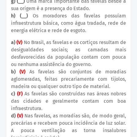
g) (__)
Uma marca importante das favelas desde a
sua origem é a presença do Estado.
h) (__)
Os moradores das favelas possuíam
infraestrutura básica, como água tradada, rede de
energia elétrica e rede de esgoto.
a)
(V)
No Brasil, as favelas e os cortiços resultam de
desigualdades sociais; as camadas mais
desfavorecidas da população contam com pouca
ou nenhuma assistência do governo.
b)
(V)
As favelas são conjuntos de moradias
aglomeradas, feitas precariamente com tijolos,
madeira ou qualquer outro tipo de material.
c)
(F)
As favelas são construídas nas áreas nobres
das cidades e geralmente contam com boa
infraestrutura.
d)
(V)
Nas favelas, as moradias são, de modo geral,
precárias e recebem pouca incidência de luz solar.
A pouca ventilação as torna insalubres