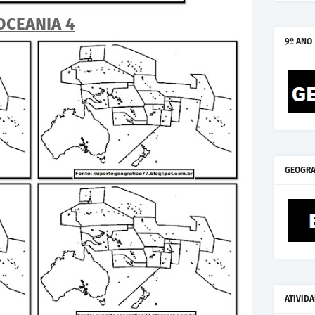
OCEANIA 4
9º ANO
GEOGRA
ATIVID