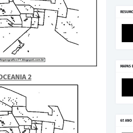
RESUMO
MAPAS 
OCEANIA 2
6º ANO