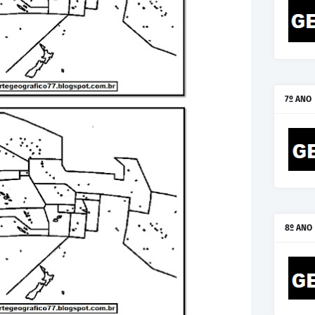
7º ANO
8º ANO