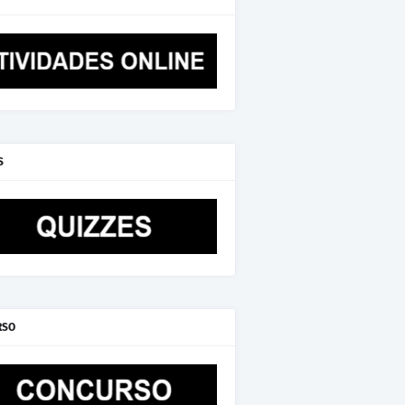
S
RSO