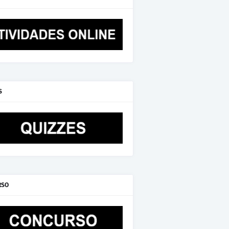
S
RSO