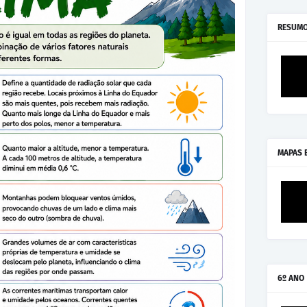
RESUMO
MAPAS 
6º ANO