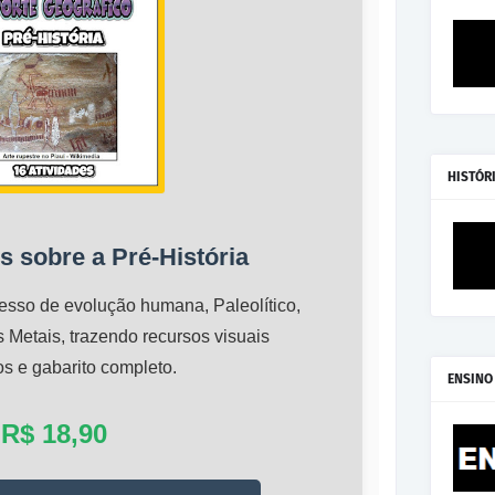
HISTÓR
s sobre a Pré-História
sso de evolução humana, Paleolítico,
s Metais, trazendo recursos visuais
s e gabarito completo.
ENSINO
R$ 18,90