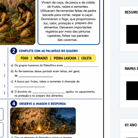
RESUMO
MAPAS 
6º ANO