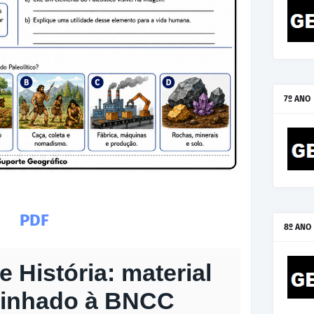
7º ANO
PDF
8º ANO
e História: material
alinhado à BNCC