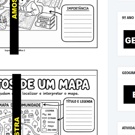
9º ANO
GEOGRA
ATIVID