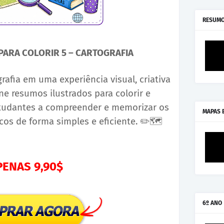
RESUMO
ARA COLORIR 5 – CARTOGRAFIA
afia em uma experiência visual, criativa
ne resumos ilustrados para colorir e
tudantes a compreender e memorizar os
MAPAS 
icos de forma simples e eficiente.
✏
🗺
PENAS 9,90$
6º ANO