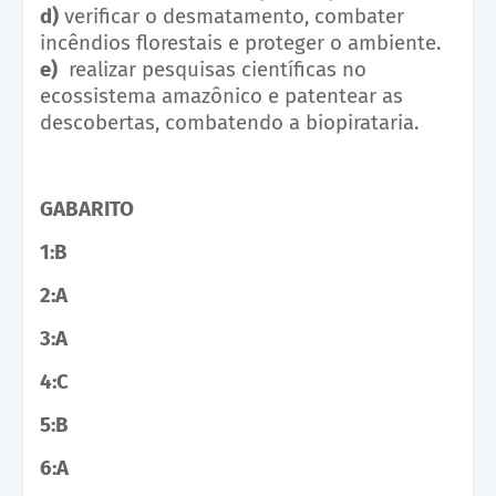
d)
verificar o desmatamento, combater
incêndios florestais e proteger o ambiente.
e)
realizar pesquisas científicas no
ecossistema amazônico e patentear as
descobertas, combatendo a biopirataria.
GABARITO
1:B
2:A
3:A
4:C
5:B
6:A