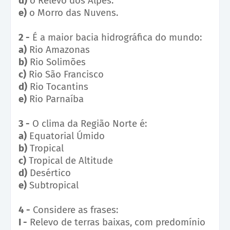
d)
o Relevo dos Alpes.
e)
o Morro das Nuvens.
2 -
É a maior bacia hidrográfica do mundo:
a)
Rio Amazonas
b)
Rio Solimões
c)
Rio São Francisco
d)
Rio Tocantins
e)
Rio Parnaíba
3 -
O clima da Região Norte é:
a)
Equatorial Úmido
b)
Tropical
c)
Tropical de Altitude
d)
Desértico
e)
Subtropical
4 -
Considere as frases:
I -
Relevo de terras baixas, com predomínio