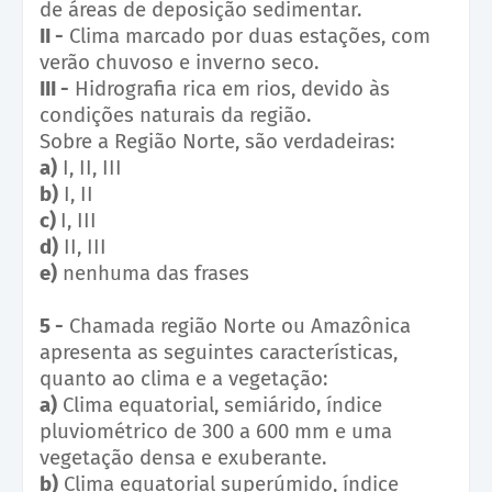
de áreas de deposição sedimentar.
II -
Clima marcado por duas estações, com
verão chuvoso e inverno seco.
III -
Hidrografia rica em rios, devido às
condições naturais da região.
Sobre a Região Norte, são verdadeiras:
a)
I, II, III
b)
I, II
c)
I, III
d)
II, III
e)
nenhuma das frases
5 -
Chamada região Norte ou Amazônica
apresenta as seguintes características,
quanto ao clima e a vegetação:
a)
Clima equatorial, semiárido, índice
pluviométrico de 300 a 600 mm e uma
vegetação densa e exuberante.
b)
Clima equatorial superúmido, índice