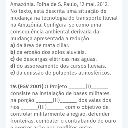
Amazônia. Folha de S. Paulo, 12 mai. 2012.
No texto, está descrita uma situação de
mudança na tecnologia do transporte fluvial
na Amazônia. Configura-se como uma
consequência ambiental derivada da
mudança apresentada a redução
a)
da área de mata ciliar.
b)
da erosão dos solos aluviais.
c)
de descargas elétricas nas águas.
d)
do assoreamento dos cursos fluviais.
e)
da emissão de poluentes atmosféricos.
19. (FGV 2001)
O Projeto ______(I)______
consiste na instalação de bases militares,
na porção ______(II)______ dos vales dos
rios ______(III)______ com o objetivo de
controlar militarmente a região, defender
fronteiras, combater o contrabando de ouro
e exercer ação nos conflitos entre