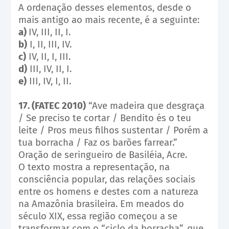
A ordenação desses elementos, desde o
mais antigo ao mais recente, é a seguinte:
a)
IV, III, II, I.
b)
I, II, III, IV.
c)
IV, II, I, III.
d)
III, IV, II, I.
e)
III, IV, I, II.
17. (FATEC 2010)
“Ave madeira que desgraça
/ Se preciso te cortar / Bendito és o teu
leite / Pros meus filhos sustentar / Porém a
tua borracha / Faz os barões farrear.”
Oração de seringueiro de Basiléia, Acre.
O texto mostra a representação, na
consciência popular, das relações sociais
entre os homens e destes com a natureza
na Amazônia brasileira. Em meados do
século XIX, essa região começou a se
transformar com o “ciclo da borracha”, que