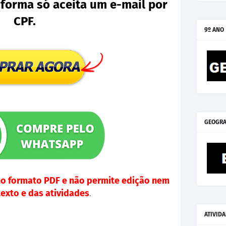
aforma só aceita um e-mail por
CPF.
9º ANO
GEOGRA
no formato PDF e não permite edição nem
texto e das atividades
.
ATIVID