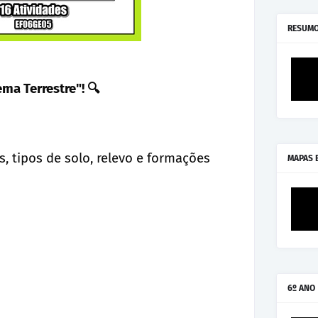
RESUMO
ema Terrestre"!
🔍
s, tipos de solo, relevo e formações
MAPAS 
6º ANO