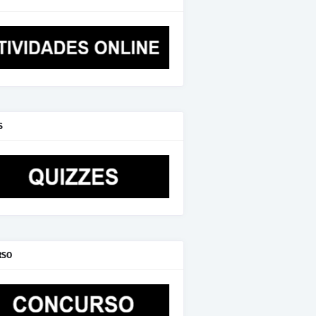
S
RSO